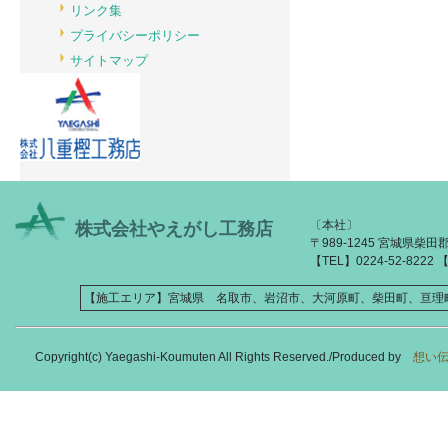
リンク集
プライバシーポリシー
サイトマップ
〔本社〕
株式会社やえがし工務店
〒989-1245 宮城県柴
【TEL】0224-52-8222 【
【施工エリア】宮城県 名取市、岩沼市、大河原町、柴田町、亘理
Copyright(c) Yaegashi-Koumuten All Rights Reserved./Produced by
想い伝