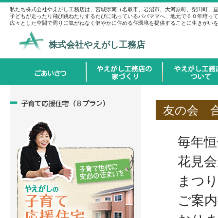
私たち株式会社やえがし工務店は、宮城県南（名取市、岩沼市、大河原町、柴田町、
子どもが走ったり飛び跳ねたりするたびに叱っているパパママへ、地元で６０年培っ
広々とした空間で周りに気がねなく健やかに住める住環境を提供することに生きがい
株式会社やえがし工務店
友の会 
毎年恒
花見会
まつり
ご案内