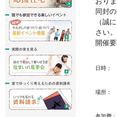
おり
同封の
（誠に
さい。
開催要
日時：
午後４
場所：
（の
参加費