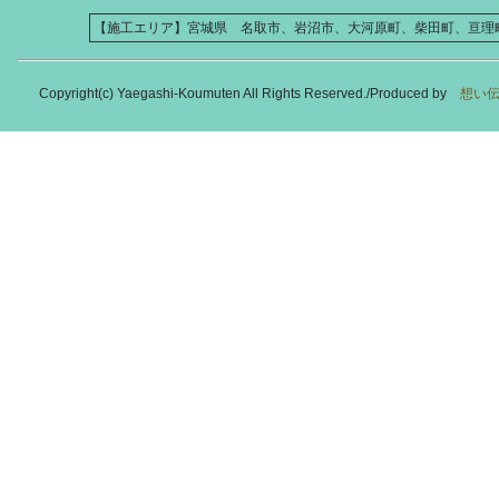
【施工エリア】宮城県 名取市、岩沼市、大河原町、柴田町、亘理
Copyright(c) Yaegashi-Koumuten All Rights Reserved./Produced by
想い伝