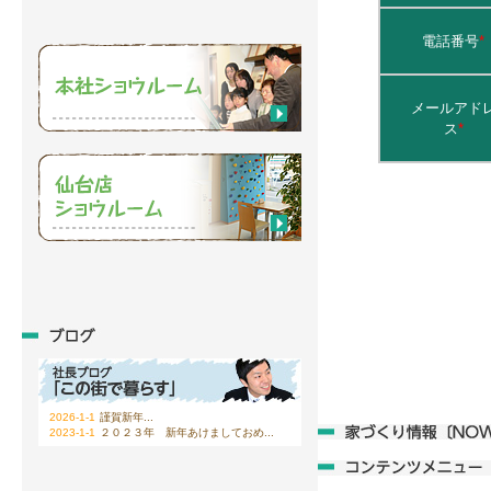
電話番号
*
メールアド
ス
*
2026-1-1
謹賀新年...
2023-1-1
２０２３年 新年あけましておめ...