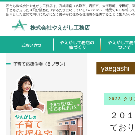
私たち株式会社やえがし工務店は、宮城県南（名取市、岩沼市、大河原町、柴田町、
子どもが走ったり飛び跳ねたりするたびに叱っているパパママへ、地元で６０年培っ
広々とした空間で周りに気がねなく健やかに住める住環境を提供することに生きがい
株式会社やえがし工務店
yaegashi
2023 
２０１
てお