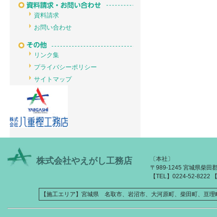
資料請求
お問い合わせ
リンク集
プライバシーポリシー
サイトマップ
〔本社〕
株式会社やえがし工務店
〒989-1245 宮城県柴
【TEL】0224-52-8222 【
【施工エリア】宮城県 名取市、岩沼市、大河原町、柴田町、亘理