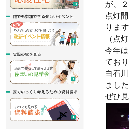
が、２
点灯開
ります
（点灯
今年は
てお
白石川
まし
ぜひ見