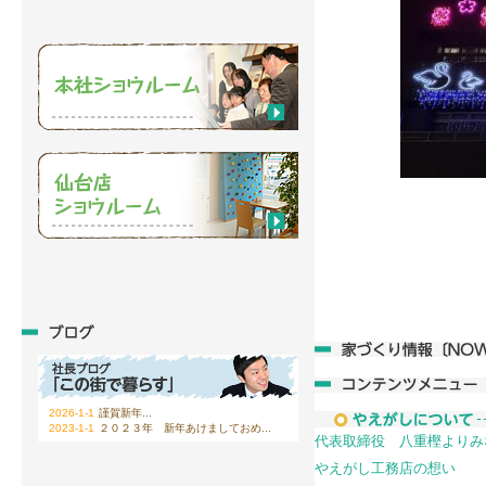
2026-1-1
謹賀新年...
2023-1-1
２０２３年 新年あけましておめ...
代表取締役 八重樫よりみ
やえがし工務店の想い