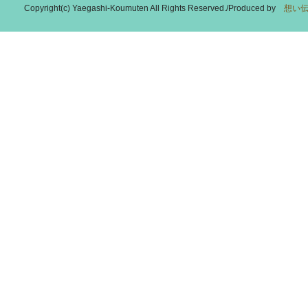
Copyright(c) Yaegashi-Koumuten All Rights Reserved./Produced by
想い伝