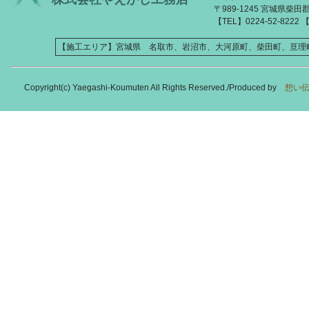
〒989-1245 宮城県柴
【TEL】0224-52-8222 【
【施工エリア】宮城県 名取市、岩沼市、大河原町、柴田町、亘理
Copyright(c) Yaegashi-Koumuten All Rights Reserved./Produced by
想い伝