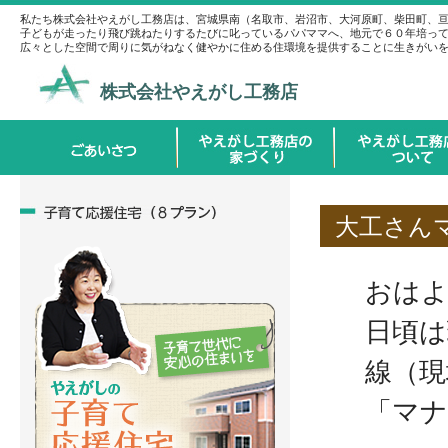
私たち株式会社やえがし工務店は、宮城県南（名取市、岩沼市、大河原町、柴田町、
子どもが走ったり飛び跳ねたりするたびに叱っているパパママへ、地元で６０年培っ
広々とした空間で周りに気がねなく健やかに住める住環境を提供することに生きがい
株式会社やえがし工務店
大工さん
おは
日頃は
線（現
「マナ