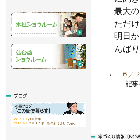
最大の
ただ
明日か
んば
←「
６／
記
2026-1-1
謹賀新年...
2023-1-1
２０２３年 新年あけましておめ...