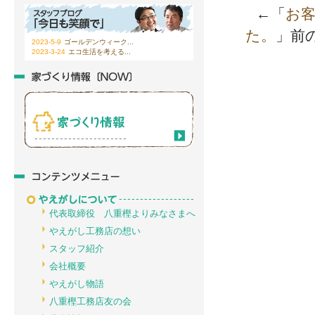
←「
お
た。
」前
2023-5-9
ゴールデンウィーク...
2023-3-24
エコ生活を考える...
代表取締役 八重樫よりみなさまへ
やえがし工務店の想い
スタッフ紹介
会社概要
やえがし物語
八重樫工務店友の会