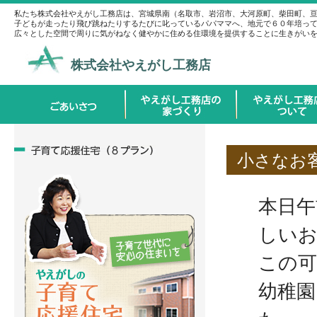
私たち株式会社やえがし工務店は、宮城県南（名取市、岩沼市、大河原町、柴田町、
子どもが走ったり飛び跳ねたりするたびに叱っているパパママへ、地元で６０年培っ
広々とした空間で周りに気がねなく健やかに住める住環境を提供することに生きがい
株式会社やえがし工務店
小さなお
本日午
しい
この可
幼稚園