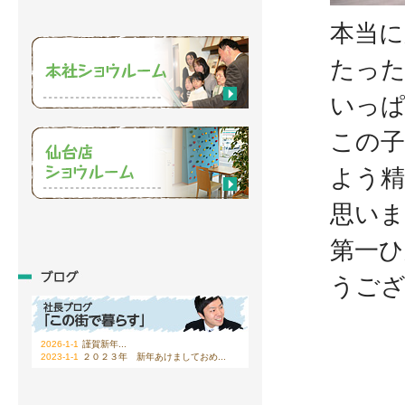
本当に
たっ
いっ
この
よう
思いま
第一ひ
うご
2026-1-1
謹賀新年...
2023-1-1
２０２３年 新年あけましておめ...