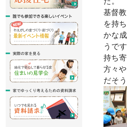
た。
基督教
を持ち
かな成
うで
持ち寄
方々
だそ