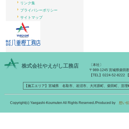
リンク集
プライバシーポリシー
サイトマップ
〔本社〕
株式会社やえがし工務店
〒989-1245 宮城県柴
【TEL】0224-52-8222 【
【施工エリア】宮城県 名取市、岩沼市、大河原町、柴田町、亘理
Copyright(c) Yaegashi-Koumuten All Rights Reserved./Produced by
想い伝